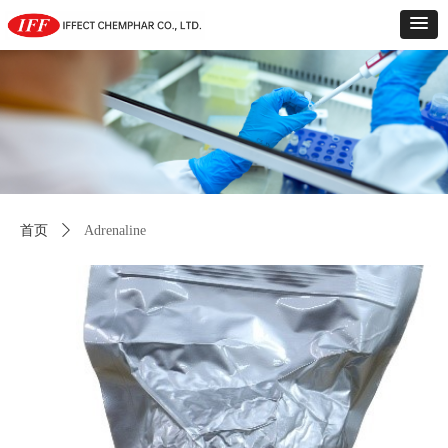
首页
ꄲ
Adrenaline